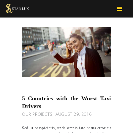
STARLUX CAR SERVICES
limo services
OUR SERVICES
FOR BUSINESS
TOUR D’LUX
CONTACT US
BOOK NOW
QUOTE
5 Countries with the Worst Taxi
Drivers
OUR PROJECTS
AUGUST 29, 2016
Sed ut perspiciatis, unde omnis iste natus error sit