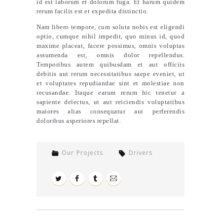
id est laborum et dolorum fuga. Et harum quidem
rerum facilis est et expedita distinctio.
Nam libero tempore, cum soluta nobis est eligendi
optio, cumque nihil impedit, quo minus id, quod
maxime placeat, facere possimus, omnis voluptas
assumenda est, omnis dolor repellendus.
Temporibus autem quibusdam et aut officiis
debitis aut rerum necessitatibus saepe eveniet, ut
et voluptates repudiandae sint et molestiae non
recusandae. Itaque earum rerum hic tenetur a
sapiente delectus, ut aut reiciendis voluptatibus
maiores alias consequatur aut perferendis
doloribus asperiores repellat.
Our Projects
Drivers