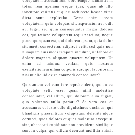
voluptatem accusantium doloremque laudantium,
totam rem aperiam eaque ipsa, quae ab illo
inventore veritatis et quasi architecto beatae vitae
dicta sunt, explicabo. Nemo enim ipsam
voluptatem, quia voluptas sit, aspernatur aut odit
aut fugit, sed quia consequuntur magni dolores
eos, qui ratione voluptatem sequi nesciunt, neque
porro quisquam est, qui dolorem ipsum, quia dolor
sit, amet, consectetur, adipisci velit, sed quia non
numquam eius modi tempora incidunt, ut labore et
dolore magnam aliquam quaerat voluptatem. Ut
enim ad minima veniam, quis nostrum
exercitationem ullam corporis suscipit laboriosam,
nisi ut aliquid ex ea commodi consequatur?
Quis autem vel eum iure reprehenderit, qui in ea
voluptate velit esse, quam nihil molestiae
consequatur, vel illum, qui dolorem eum fugiat,
quo voluptas nulla pariatur? At vero eos et
accusamus et iusto odio dignissimos ducimus, qui
blanditiis praesentium voluptatum deleniti atque
corrupti, quos dolores et quas molestias excepturi
sint, obcaecati cupiditate non provident, similique
sunt in culpa, qui officia deserunt mollitia animi,